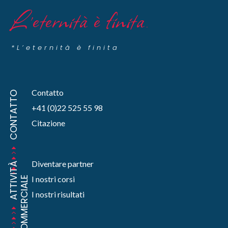
L’eternità è finita
.
*L’eternità è finita
Contatto
CONTATTO
+41 (0)22 525 55 98
Citazione
Diventare partner
A
T
T
I
I
T
À
C
O
M
M
E
R
C
I
A
L
I nostri corsi
V
E
I nostri risultati