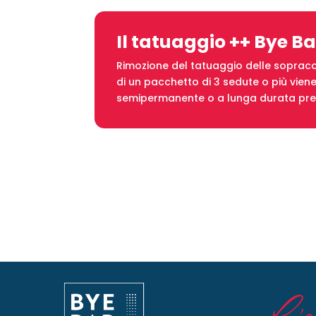
Il tatuaggio ++ Bye B
Rimozione del tatuaggio delle sopracci
di un pacchetto di 3 sedute o più vien
semipermanente o a lunga durata pres
L’et