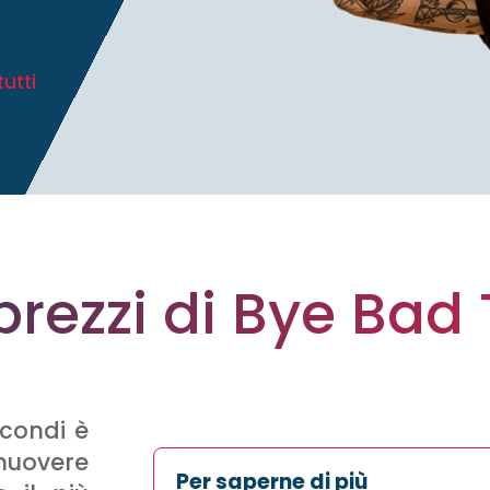
utti
 prezzi di Bye Bad
econdi è
imuovere
Per saperne di più