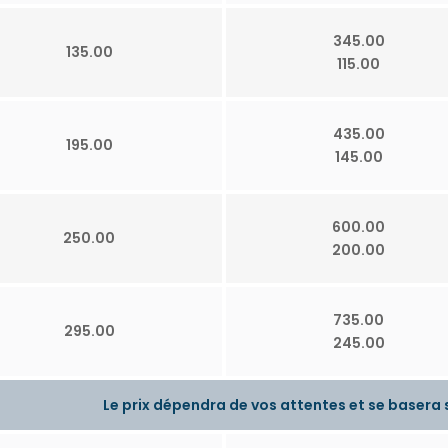
345.00
135.00
115.00
435.00
195.00
145.00
600.00
250.00
200.00
735.00
295.00
245.00
Le prix dépendra de vos attentes et se basera s