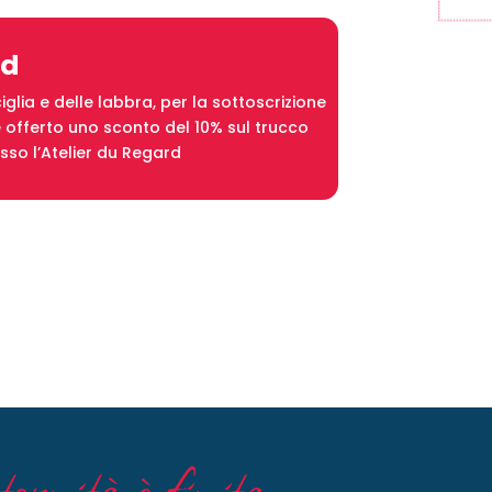
ad
glia e delle labbra, per la sottoscrizione
e offerto uno sconto del 10% sul trucco
so l’Atelier du Regard
ernità è finita