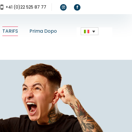
+41 (0)22 525 87 77

TARIFS
Prima Dopo