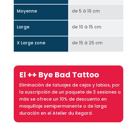
Moyenne
de 5 à 10 cm
Large
de 10 à 15 cm
X Large zone
de 15 à 25 cm
El ++ Bye Bad Tattoo
Eliminación de tatuajes de cejas y labios, por
la suscripción de un paquete de 3 sesiones o
más se ofrece un 10% de descuento en
maquillaje semipermanente o de larga
duración en el Atelier du Regard.