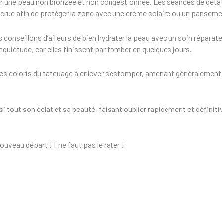
 sur une peau non bronzée et non congestionnée. Les séances de dét
crue afin de protéger la zone avec une crème solaire ou un pansemen
 conseillons d’ailleurs de bien hydrater la peau avec un soin réparat
inquiétude, car elles finissent par tomber en quelques jours.
i les coloris du tatouage à enlever s’estomper, amenant généralement 
nsi tout son éclat et sa beauté, faisant oublier rapidement et défini
veau départ ! Il ne faut pas le rater !