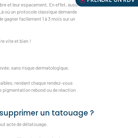
mbre et leur espacement. En effet, aussi
. Là où un protocole classique demande
e gagner facilement 1 à 3 mois sur un
e vite et bien !
élevée, sans risque dermatologique.
s faibles, rendant chaque rendez-vous
de pigmentation rebond ou de réaction
r supprimer un tatouage ?
tout acte de détatouage.