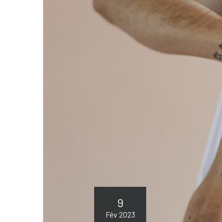
9
Fév 2023