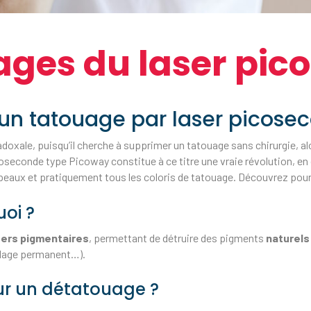
ages du laser pic
un tatouage par laser picose
doxale, puisqu’il cherche à supprimer un tatouage sans chirurgie, al
icoseconde type Picoway constitue à ce titre une vraie révolution, en
e peaux et pratiquement tous les coloris de tatouage. Découvrez pour
uoi ?
sers pigmentaires
, permettant de détruire des pigments
naturel
llage permanent…).
our un détatouage ?