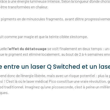
âce à une énergie lumineuse intense. Selon la longueur d’onde chois
r être transformées en chaleur.
les pigments en de minuscules fragments, avant d’être progressiveme
ruit comme par magie et que la teinte ciblée s’estompe.
elle l’
effet du détatouage
se voit finalement en deux temps : un
rsque le pigment est éliminé localement, au bout de 2 à 4 semaines env
 entre un laser Q Switched et un las
end donc de l’énergie libérée, mais avec un risque potentiel : plus la
ssi ! C’est là où le laser médical Pico constitue une vraie révolution,
d traditionnel. Imaginez qu’une picoseconde, c’est à peine un milliè
sques.