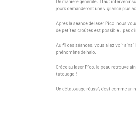
De manière générale, il faut intervenir
jours demanderont une vigilance plus ac
Après la séance de laser Pico, nous vous
de petites croûtes est possible : pas d’
Au fil des séances, vous allez voir ains
phénomène de halo.
Grâce au laser Pico, la peau retrouve ai
tatouage !
Un détatouage réussi, c’est comme un nou