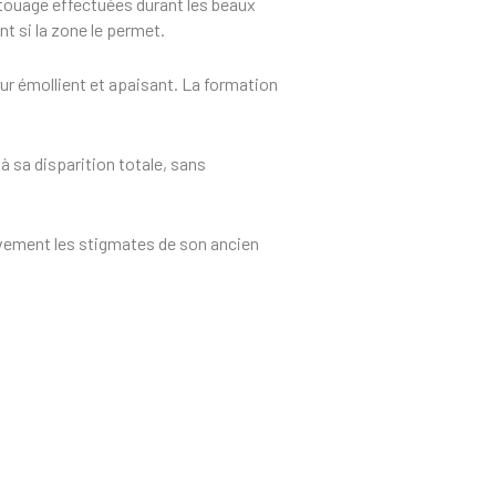
atouage effectuées durant les beaux
t si la zone le permet.
eur émollient et apaisant. La formation
à sa disparition totale, sans
tivement les stigmates de son ancien