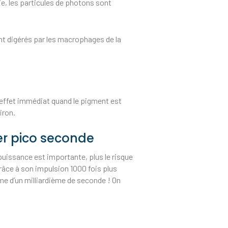
ie, les particules de photons sont
nt digérés par les macrophages de la
 effet immédiat quand le pigment est
iron.
er pico seconde
 puissance est importante, plus le risque
 grâce à son impulsion 1000 fois plus
me d’un milliardième de seconde ! On