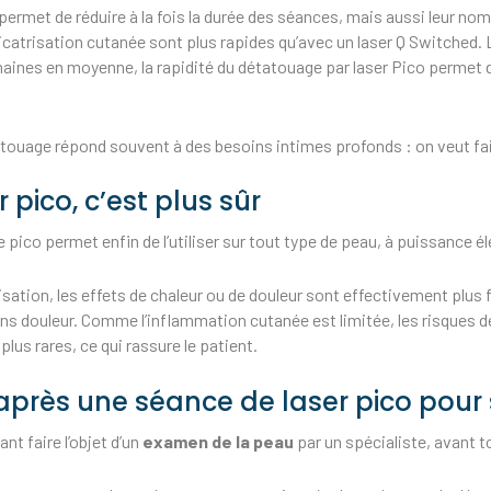
permet de réduire à la fois la durée des séances, mais aussi leur no
cicatrisation cutanée sont plus rapides qu’avec un laser Q Switched
aines en moyenne, la rapidité du détatouage par laser Pico permet d
tatouage répond souvent à des besoins intimes profonds : on veut fair
pico, c’est plus sûr
 pico permet enfin de l’utiliser sur tout type de peau, à puissance 
risation, les effets de chaleur ou de douleur sont effectivement plu
ns douleur. Comme l’inflammation cutanée est limitée, les risques 
lus rares, ce qui rassure le patient.
 après une séance de laser pico pou
nt faire l’objet d’un
examen de la peau
par un spécialiste, avant 