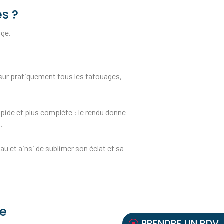
s ?
age.
e sur pratiquement tous les tatouages,
rapide et plus complète : le rendu donne
.
au et ainsi de sublimer son éclat et sa
de
PRENDRE UN RDV